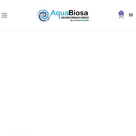
0
$
0